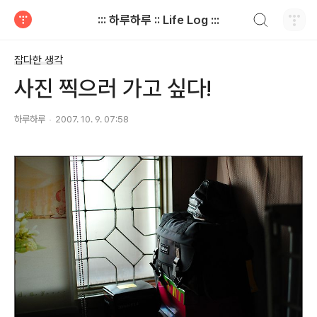
검색하기
::: 하루하루 :: Life Log :::
티스토리
잡다한 생각
사진 찍으러 가고 싶다!
하루하루
2007. 10. 9. 07:58