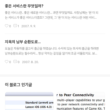
좋은 서비스란 무엇일까?
글 내용
좋은 서비스란.. 좋은 새로운 서비스란... 과연 무엇일까요. 사장님께는 '돈'이 되
는 서비스가 좋은 서비스이겠죠? 그런데, 그 '돈'이 되는 서비스란 어떤 서비스
일까요? 재미있는 서비스가 돈이 될까요? 재미있지만 돈이 안되는 서비스도 있
0
1
2007. 9. 9.
잖아요 그렇다면 범위는 " 재미있는 서비스 < 돈이 되는서비스 " 이렇게 되는건
가요? 거참.. 새로운 서비스를 기획할떄, 재미있는 서비스를 기획해야 할지, 돈
이 되는 서비스를 기획해야 할지, 요즘들어 아리송 합니다. 역시 가장 좋은건, 돈
지옥의 남부 순환도로...
이되는 재미있는 서비스 인가요? ㅋㅋㅋ 이상 잡담. ^^
글 내용
오늘은 자동차를 끌고서 출근을 하였습니다. 수서에 있는 회사에 출근을 하려면
남부순환도로는 필수라서... 항상 막히는 길임을 알기에 조금 서둘렀지요. 보통
지하철을 타고 가면 1시간 15분 정도 걸린답니다. 집문을 나서서 회사 문까지말
0
0
2007. 8. 20.
이에요.. 평소보다 30분정도 이른 6시 45분 정도에 출발을 하였습니다. 그런
데, 이 시간에도 막히더군요. 서울대입구역 근처 4거리.. 와.... 대단하더군요. 봉
천에서 서울대입구역까지 한정거장을 50분에 걸쳐 갔드랬습니다. 좌회전 차로
에서 새치기 하는 차량에... (
이 블로그 인기글