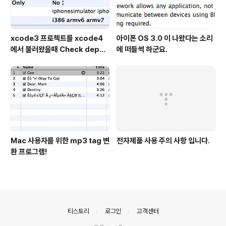
xcode3 프로젝트를 xcode4
아이폰 OS 3.0 이 나왔다는 소리
에서 불러왔을때 Check depen
에 떠들썩 하군요.
dencies 에러뜰때 해결하기.
Mac 사용자를 위한 mp3 tag 변
전자제품 사용 주의 사항 입니다.
환 프로그램!
의안내
티스토리
로그인
고객센터