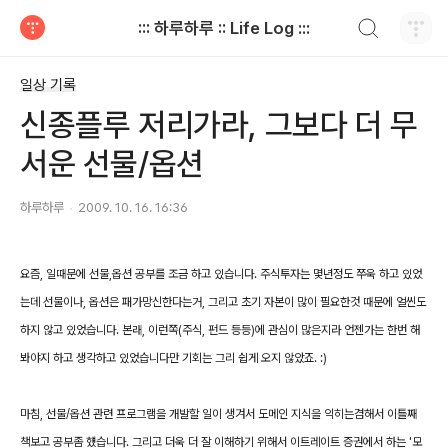
검색하기
::: 하루하루 :: Life Log :::
티스토리
일상 기록
신종플루 저리가라, 그보다 더 무
서운 선물/옵션
하루하루
2009. 10. 16. 16:36
요즘, 일때문에 선물,옵션 공부를 조금 하고 있습니다. 주식투자는 몇년정도 쭈욱 하고 있었
는데 선물이나, 옵션은 패가망신한다는거, 그리고 초기 자본이 많이 필요한것 때문에 얼씬도
하지 않고 있었습니다. 본래, 이런쪽(주식, 펀드 등등)에 관심이 많은지라 언젠가는 한번 해
봐야지 하고 생각하고 있었습니다만 기회는 그리 쉽게 오지 않았죠. :)
마침, 선물/옵션 관련 프로그램을 개발할 일이 생겨서 도메인 지식을 익히는겸해서 이틀째
책보고 공부좀 헀습니다. 그리고 더욱 더 잘 이해하기 위해서 이트레이트 증권에서 하는 '모