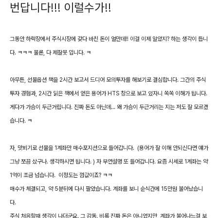
번답니다!!!
이럴수가!!
그동안 하락장에서 주식시장에 갖다 바친 돈이 얼만데!! 이걸 이제 알았지? 하는 생각이 듭니
다. ㅋㅋㅋ 물론, 다 제잘못 입니다. ㅋ
아무튼, 선물옵션 책을 2시간 보고서 드디어 모의투자를 해보기로 결심합니다. 그간의 주식
투자 경험과, 2시간 읽은 책에서 얻은 용어가 HTS 창으로 보고 있자니 쏙쏙 이해가 됩니다.
게다가 가슴이 두근거립니다. 진짜 돈도 아닌데... 왜 가슴이 두근거리는 지는 저도 잘 모르겠
습니다. ㅋ
자, 맛뵈기로 선물을 1계좌만 매수포지션으로 들어갑니다. (용어가 잘 이해 안되신다면 얘가
그냥 쪼끔 샀구나. 생각하시면 됩니다. ) 자 부연설명 또 들어갑니다. 요즘 시세로 1계좌는 약
1억이 조금 넘습니다. 이정도는 껌값이죠? ㅋㅋ
매수가 체결되고, 약 5분뒤에 다시 팔았습니다. 계좌를 보니 순식간에 15만원 불어났습니
다.
주식 처음할때 생각이 나더군요. 그 감동. 비록 진짜 돈은 아니었지만, 계좌가 불어나느걸 보