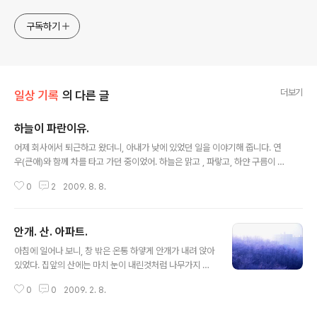
구독하기
더보기
일상 기록
의 다른 글
하늘이 파란이유.
글 내용
어제 회사에서 퇴근하고 왔더니, 아내가 낮에 있었던 일을 이야기해 줍니다. 연
우(큰애)와 함께 차를 타고 가던 중이었어. 하늘은 맑고 , 파랗고, 하얀 구름이 군
데군데 점점이 있었지. 갑자기 연우가 물었어. 여름 하늘 3 by sirocco210
0
2
2009. 8. 8.
"엄마, 하늘은 왜 바다같애?" "응? 무슨소리야?" "하늘색이랑 바다색이랑 똑같
애" 그래서 나는 그게 무슨 말이냐고 물어봤지. 하늘이 왜 바다같냐고. 그랬더니
그러는거야. "응. 하늘이 바다같이 파랑색이야. 그리고, 구름은 파도같애." 그래
안개. 산. 아파트.
서 나는, 왜 하늘이 파란지 설명해 줘야 겠다고 생각했어. "연우야. 햇님이 하늘
글 내용
이랑 만나면 파랑색으로 보이고, 구름을 만나면 구름엔 물이있어 하얀색으로 보
아침에 일어나 보니, 창 밖은 온통 하얗게 안개가 내려 앉아
여" 이렇게 이야기 헀더니. 연우가 자기 생각을 말하더라? 아니야. ..
있었다. 집앞의 산에는 마치 눈이 내린것처럼 나무가지 하
나하나에 하얀 안개꽃이 피어 있었고. 그넘어 아파트는 평
0
0
2009. 2. 8.
소 느낌과는 다르게, 신비한 느낌으로 그자리를 지키고 있
었다. 춥다. 문닫자.