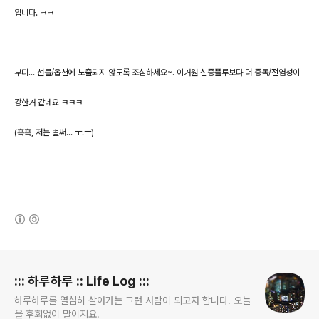
입니다. ㅋㅋ
부디... 선물/옵션에 노출되지 않도록 조심하세요~. 이거원 신종플루보다 더 중독/전염성이
강한거 같네요 ㅋㅋㅋ
(흑흑, 저는 벌써... ㅜ.ㅜ)
(새창열림)
로그 정보
::: 하루하루 :: Life Log :::
하루하루를 열심히 살아가는 그런 사람이 되고자 합니다. 오늘
을 후회없이 말이지요.