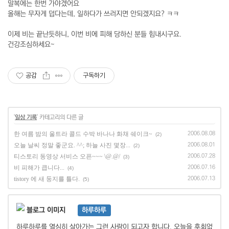
말복에는 한번 가야겠어요
올해는 무자게 덥다는데, 일하다가 쓰러지면 안되겠지요? ㅋㅋ
이제 비는 끝난듯하니, 이번 비에 피해 당하신 분들 힘내시구요.
건강조심하세요~
공감
구독하기
'
일상 기록
' 카테고리의 다른 글
한 여름 밤의 울트라 콜드 수박 바나나 화채 쉐이크~
2006.08.08
(2)
오늘 날씨 정말 좋군요. ^^; 하늘 사진 몇장...
2006.08.01
(2)
티스토리 동영상 서비스 오픈~~~ \@.@/
2006.07.28
(3)
비 피해가 큽니다...
2006.07.16
(4)
tistory 에 새 둥지를 틀다.
2006.07.13
(5)
하루하루
하루하루를 열심히 살아가는 그런 사람이 되고자 합니다. 오늘을 후회없