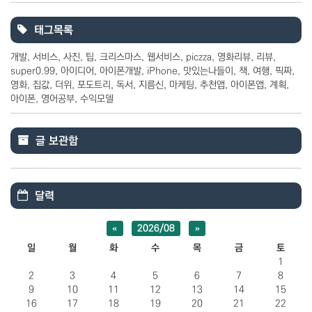
태그목록
개발
서비스
사진
팁
크리스마스
웹서비스
piczza
영화리뷰
리뷰
super0.99
아이디어
아이폰개발
iPhone
맛있는나들이
책
여행
픽짜
영화
집값
더위
포도트리
독서
지름신
마케팅
추천앱
아이폰앱
계획
아이폰
영어공부
수익모델
글 보관함
달력
«
2026/08
»
일
월
화
수
목
금
토
1
2
3
4
5
6
7
8
9
10
11
12
13
14
15
16
17
18
19
20
21
22