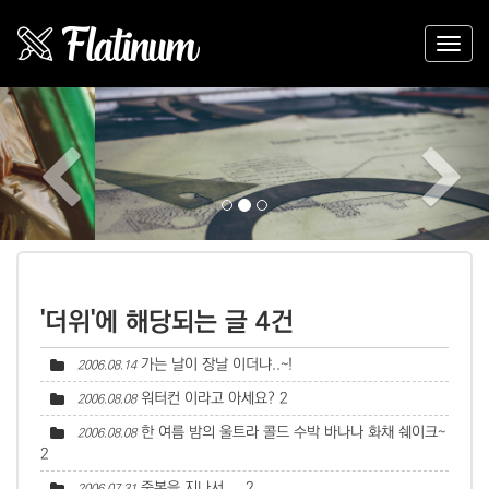
Previous
Nex
'더위'에 해당되는 글 4건
가는 날이 장날 이더냐..~!
2006.08.14
워터컨 이라고 아세요?
2
2006.08.08
한 여름 밤의 울트라 콜드 수박 바나나 화채 쉐이크~
2006.08.08
2
중복을 지나서....
2
2006.07.31