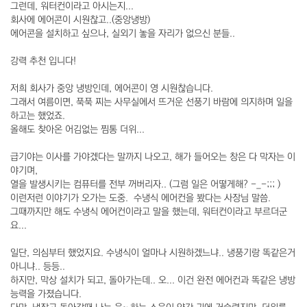
그런데, 워터컨이라고 아시는지...
회사에 에어콘이 시원찮고..(중앙냉방)
에어콘을 설치하고 싶으나, 실외기 놓을 자리가 없으신 분들..
강력 추천 입니다!
저희 회사가 중앙 냉방인데, 에어콘이 영 시원찮습니다.
그래서 여름이면, 푹푹 찌는 사무실에서 뜨거운 선풍기 바람에 의지하며 일을
하고는 했었죠.
올해도 찾아온 어김없는 찜통 더위...
급기야는 이사를 가야겠다는 말까지 나오고, 해가 들어오는 창은 다 막자는 이
야기며,
열을 발생시키는 컴퓨터를 전부 꺼버리자.. (그럼 일은 어떻게해? -_-;;; )
이런저런 이야기가 오가는 도중. 수냉식 에어컨을 봤다는 사장님 말씀.
그때까지만 해도 수냉식 에어컨이라고 말을 했는데, 워터컨이라고 부르더군
요...
일단, 의심부터 했었지요. 수냉식이 얼마나 시원하겠느냐.. 냉풍기랑 똑같은거
아니냐.. 등등..
하지만, 막상 설치가 되고, 돌아가는데.. 오... 이건 완전 에어컨과 똑같은 냉방
능력을 가졌습니다.