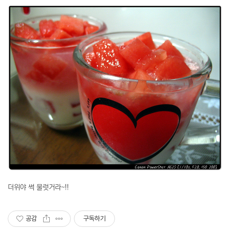
더위야 썩 물럿거라~!!
공감
구독하기