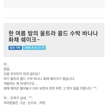
한 여름 밤의 울트라 콜드 수박 바나나
화채 쉐이크~
2006. 8. 8. 21:15
일상 기록
아...
증말..
요즘 무지무지 하게 덥지요?
여기 울트라 콜드 수박 바나나 화채 쉐이크가 왔습니다.
개발자는 제 아내이구요...
밤에 에어콘 틀어놓구 티비 보면서 한잔 하면 그 맛이 일품 이랍니다. ^^;
아... 또먹구 싶네.. ^^;
여러분들은 그냥.. 눈으로.. 하핫.