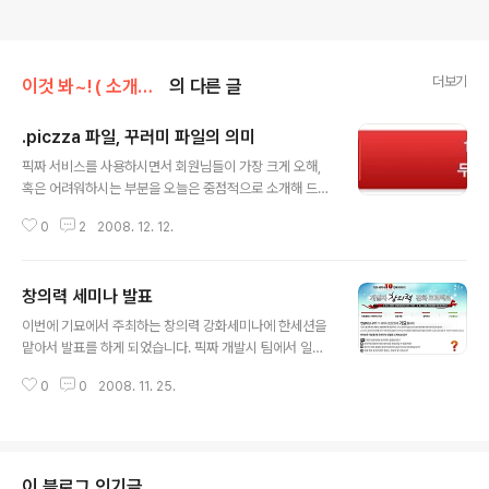
더보기
이것 봐~! ( 소개하기 )
의 다른 글
.piczza 파일, 꾸러미 파일의 의미
글 내용
픽짜 서비스를 사용하시면서 회원님들이 가장 크게 오해,
혹은 어려워하시는 부분을 오늘은 중점적으로 소개해 드리
고자 합니다. 두번째 메인업데이트 이후에 전용툴에서 다
0
2
2008. 12. 12.
운로드가 가능하게 되었는데요. 그것을 위해 추가된것이 ".
piczza" 파일 입니다. 토렌트 처럼 일종의 픽짜의 씨앗 파
일입니다. 메일로 받으신 링크를 타고 픽짜 다운로드 페이
창의력 세미나 발표
지로 이동하면, 아래와 같은 버튼이 보입니다. 이 버튼을 누
글 내용
르시면 .piczza 파일을 다운로드 할 수 있는데요. 이것은,
이번에 기묘에서 주최하는 창의력 강화세미나에 한세션을
픽짜 전용툴을 통해서 해당 파일을 다운로드 할 수 있도록
맡아서 발표를 하게 되었습니다. 픽짜 개발시 팀에서 일어
해주는 씨앗 파일입니다. 전용툴을 설치하시면 .piczza 파
났던 일들을 중심으로 소개할 예정입니다. 개발 비화들을
일을 더블클릭하여 다운로드를 시작할 수 있습니다. 이렇
0
0
2008. 11. 25.
알고 싶은신 분들은 참석해 주세요. :) 12월 2일 화요일 입
게 다운로드를 하는 이유는 크게 두가지가 있습니다. 첫째,
니다. 평일이고, 유료( 무려 5만 5천냥@@ ) 이지만, 궁금
다운로드를 안정적으로..
하신 분들은 고고~
이 블로그 인기글