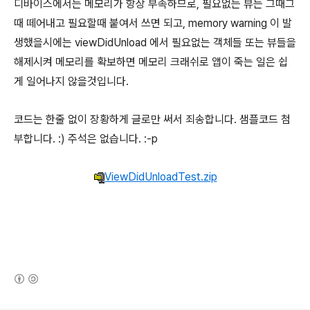
디바이스에서는 메모리가 항상 부족하므로, 필요없는 뷰는 그때그
때 떼어내고 필요할때 붙여서 쓰면 되고, memory warning 이 발
생했을시에는 viewDidUnload 에서 필요없는 객체들 또는 뷰들을
해제시켜 메모리를 확보하면 메모리 크래쉬로 앱이 죽는 일은 쉽
게 일어나지 않을것입니다.
코드는 한줄 없이 장황하게 글로만 써서 죄송합니다. 샘플코드 첨
부합니다. :) 주석은 없습니다. :-p
ViewDidUnloadTest.zip
(새창열림)
로그 정보