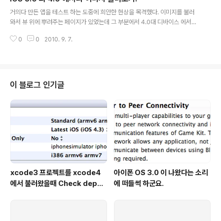
글 내용
샘플소스 복사해서 쓰다가, 이번기회에 이해를 좀 해보았
거의다 만든 앱을 테스트 하는 도중에 희안한 현상을 목격했다. 이미지를 불러
습니다. 역시나 이해하고나니 별거 아니더라는... -_-;;; 일
와서 뷰 위에 뿌려주는 페이지가 있었는데 그 부분에서 4.0대 디바이스 에서는
단 제 경우에는 문서에 나와있는 말이 좀 애매해서 문서만
잘 나오는데 3.1.3 디바이스에서는 이미지가 안나오는 것. 소스엔 아주 평범한
보고서는 이해가 좀 힘들었습니다. 그래서 제 나름대로 정
0
0
2010. 9. 7.
함수 호출뿐. 특이 사항은 없었다. 알고보니 문제는 이미지 파일명에 있었다. 이
의를 내려보면 다음과 같습니다. void CGContextTran
미지를 불러올때는 다음과 같은 방법을 많이 사용한다. UIImage *temp_img
slate..
= [UIImage imageNamed:@"temp.png"]; 이때 주의 해야할 것이 imag
eNamed 함수에 파라메터로 넘어가는 파일이름에 확장자를 붙이느냐 마느냐
가 나름 중요한(?) 사항 이었다. iOS 4.0에서는 파일이름에 확장자를 붙이지 않
이 블로그 인기글
아도 이미지를 잘 불러온다. 하지만, 3.x 대에서는 확장자까..
xcode3 프로젝트를 xcode4
아이폰 OS 3.0 이 나왔다는 소리
에서 불러왔을때 Check depen
에 떠들썩 하군요.
dencies 에러뜰때 해결하기.